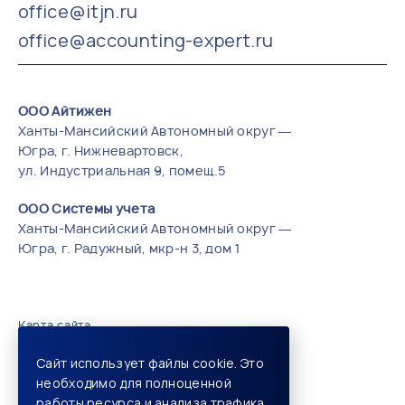
office@itjn.ru
office@accounting-expert.ru
ООО Айтижен
Ханты-Мансийский Автономный округ —
Югра, г. Нижневартовск,
ул. Индустриальная 9, помещ.5
ООО Системы учета
Ханты-Мансийский Автономный округ —
Югра, г. Радужный, мкр-н 3, дом 1
Карта сайта
Вся информация на сайте носит
Сайт использует файлы cookie. Это
ознакомительный характер и не
необходимо для полноценной
является публичной офертой (ст. 437 ГК
работы ресурса и анализа трафика.